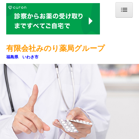
ホーム
当薬局について
有
限会社みのり薬局
グルー
プ
会社案内
福島県 いわき市
店舗案内
処方箋の受付
ジェネリック薬について
オンライン服薬指導