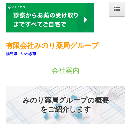
ホーム
当薬局について
有
限会社みのり薬局
グルー
プ
会社案内
福島県 いわき市
店舗案内
会社案内
処方箋の受付
ジェネリック薬について
みのり薬局グループの概要
オンライン服薬指導
をご紹介します